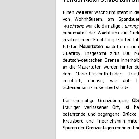
Einen weiterer Wachturm steht in d
von Wohnhäusern, am Spandauer 
Wachturm
war die damalige
Führungs
beheimatet der Wachturm die Gede
erschossenen Flüchtling Günter Lif
letzten
Mauertoten
handelte es sich
Gueffroy. Insgesamt zirka 100 M
deutsch-deutschen Grenze innerhal
an die Mauertoten wurden hinter d
dem Marie-Elisabeth-Lüders Hau
errichtet, ebenso, wie auf Pri
Scheidemann- Ecke Ebertstraße.
Der ehemalige Grenzübergang
Ob
trauriger verlassener Ort, ist h
befahrende und begangene Brücke, 
Kreuzberg und Friedrichshain mite
Spuren der Grenzanlagen mehr zu fin