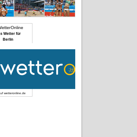
s Wetter für
Berlin
auf
wetteronline.de