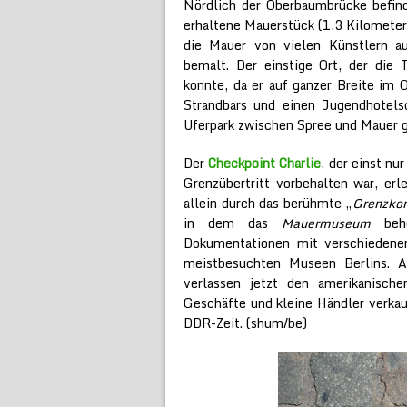
Nördlich der Oberbaumbrücke befind
erhaltene Mauerstück (1,3 Kilomete
die Mauer von vielen Künstlern au
bemalt. Der einstige Ort, der die 
konnte, da er auf ganzer Breite im O
Strandbars und einen Jugendhotelsc
Uferpark zwischen Spree und Mauer g
Der
Checkpoint Charlie
, der einst nu
Grenzübertritt vorbehalten war, erl
allein durch das berühmte „
Grenzkon
in dem das
Mauermuseum
behe
Dokumentationen mit verschiedenen
meistbesuchten Museen Berlins. A
verlassen jetzt den amerikanisch
Geschäfte und kleine Händler verkau
DDR-Zeit. (shum/be)