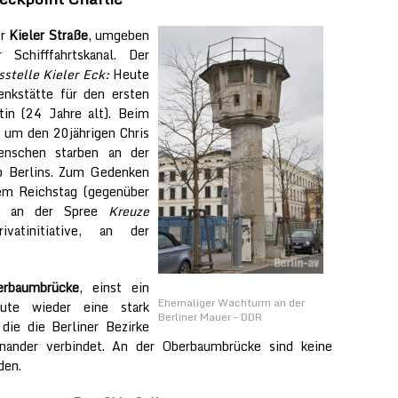
er
Kieler Straße
, umgeben
Schifffahrtskanal. Der
stelle Kieler Eck:
Heute
nkstätte für den ersten
tin (24 Jahre alt). Beim
 um den 20jährigen Chris
enschen starben an der
b Berlins. Zum Gedenken
em Reichstag (gegenüber
s) an der Spree
Kreuze
vatinitiative, an der
erbaumbrücke
, einst ein
Ehemaliger Wachturm an der
eute wieder eine stark
Berliner Mauer – DDR
die die Berliner Bezirke
inander verbindet. An der Oberbaumbrücke sind keine
den.