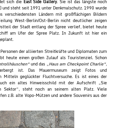
et sich die
East Side Gallery
. Sie ist das längste noch
r) und steht seit 1991 unter Denkmalschutz. 1990 wurde
s verschiedensten Ländern mit großflächigen Bildern
Teilung West-Berlin/Ost-Berlin nicht deutlicher zeigen
stteil der Stadt entlang der Spree verlief, bietet heute
hiff am Ufer der Spree Platz. In Zukunft ist hier ein
eplant.
r Personen der alliierten Streitkräfte und Diplomaten zum
ebt heute einen großen Zulauf als Touristenziel. Schon
trollhäuschen“
und das „
Haus am Checkpoint Charlie“
,
rbergt ist. Das Mauermuseum zeigt Fotos und
 Mitteln geglückter Fluchtversuche. Es ist eines der
uch ein altes Hinweisschild mit der Aufschrift „Sie
en Sektor“, steht noch an seinem alten Platz. Viele
fen z.B. alte Vopo-Mützen und andere Souvenirs aus der