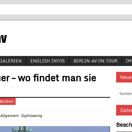
GALERIEN
ENGLISH INFOS
BERLIN-AV ON TOUR
IM
er – wo findet man sie
Neue
tdecken
Galer
Allgemein
,
Sightseeing
Beach