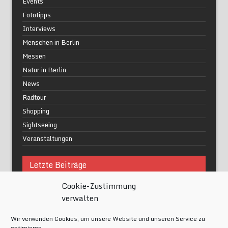
Events
Fototipps
Interviews
Menschen in Berlin
Messen
Natur in Berlin
News
Radtour
Shopping
Sightseeing
Veranstaltungen
Letzte Beiträge
Cookie-Zustimmung
Was macht urbane Lebensqualität wirklich aus?
verwalten
Grüne Oasen in Berlin
Das Kunstwerk blisse in Wilmersdorf
Wir verwenden Cookies, um unsere Website und unseren Service zu
Festival of Lights Berlin 2024
optimieren.