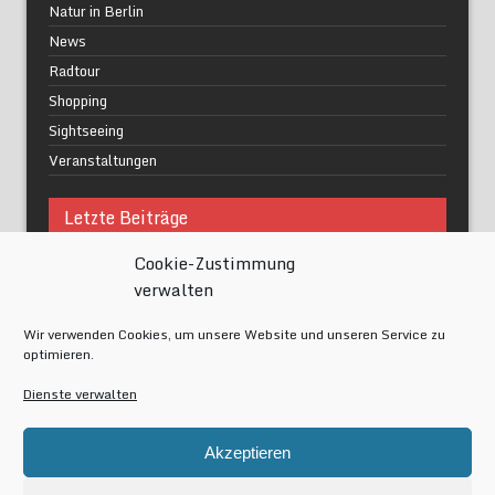
Natur in Berlin
News
Radtour
Shopping
Sightseeing
Veranstaltungen
Letzte Beiträge
Cookie-Zustimmung
Was macht urbane Lebensqualität wirklich aus?
verwalten
Grüne Oasen in Berlin
Das Kunstwerk blisse in Wilmersdorf
Wir verwenden Cookies, um unsere Website und unseren Service zu
Festival of Lights Berlin 2024
optimieren.
Gesund schlafen im modernen Alltag
Dienste verwalten
Meta
Akzeptieren
Anmelden
Eintrags-Feed