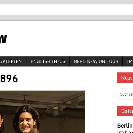
GALERIEN
ENGLISH INFOS
BERLIN-AV ON TOUR
IM
8896
Neue
Galer
Berlin
Ich bin