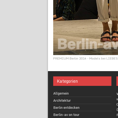
PREMIUM Berlin 2014 - Models bei LIEBE
Kategorien
Allgemein
w
Architektur
G
Berlin entdecken
Berlin-av on tour
F