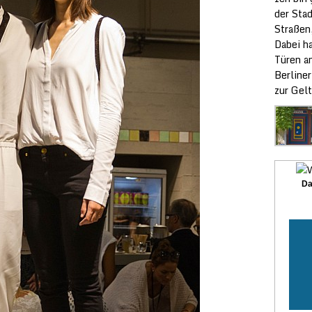
der Sta
Straßen
Dabei ha
Türen a
Berliner
zur Gelt
Da