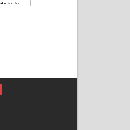
auf
wetteronline.de