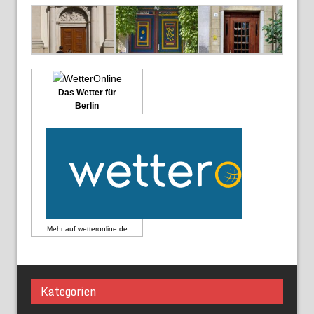
Das Wetter für
Berlin
Mehr auf
wetteronline.de
Kategorien