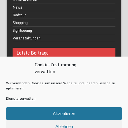
News
Radtour
Shopping
Sightseeing
Veranstaltungen
Letzte Beiträge
Cookie-Zustimmung
Was macht urbane Lebensqualität wirklich aus?
verwalten
Grüne Oasen in Berlin
Das Kunstwerk blisse in Wilmersdorf
Wir verwenden Cookies, um unsere Website und unseren Service zu
Festival of Lights Berlin 2024
optimieren.
Gesund schlafen im modernen Alltag
Dienste verwalten
Meta
Akzeptieren
Anmelden
Eintrags-Feed
Ablehnen