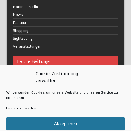
Natur in Berlin
News
Radtour
Shopping
Sightseeing
Veranstaltungen
Letzte Beiträge
Cookie-Zustimmung
Was macht urbane Lebensqualität wirklich aus?
verwalten
Grüne Oasen in Berlin
Das Kunstwerk blisse in Wilmersdorf
Wir verwenden Cookies, um unsere Website und unseren Service zu
Festival of Lights Berlin 2024
optimieren.
Gesund schlafen im modernen Alltag
Dienste verwalten
Meta
Akzeptieren
Anmelden