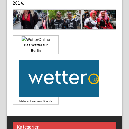
2014.
Das Wetter für
Berlin
Mehr auf
wetteronline.de
Kategorien