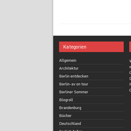
Kategorien
Allgemein
w
Architektur
G
Berlin entdecken
Berlin-av on tour
F
Berliner Sommer
Blogroll
Brandenburg
Bücher
Deutschland