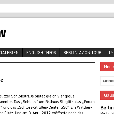
GALERIEN
ENGLISH INFOS
BERLIN-AV ON TOUR
IM
Neue
ße
Galer
glitzer Schloßstraße bietet gleich vier große
scenter. Das „Schloss“ am Rathaus Steglitz, das „Forum
Berli
z“ und das „Schloss-Straßen-Center SSC“ am Walther-
er-Platz. Und am 3. April 2012 eröffnete noch das
Berlin 