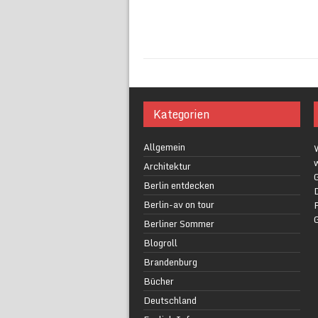
Kategorien
Allgemein
w
Architektur
G
Berlin entdecken
Berlin-av on tour
F
Berliner Sommer
Blogroll
Brandenburg
Bücher
Deutschland