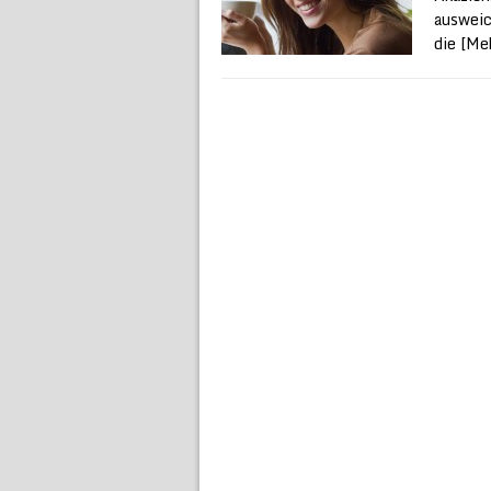
ausweic
die
[Meh