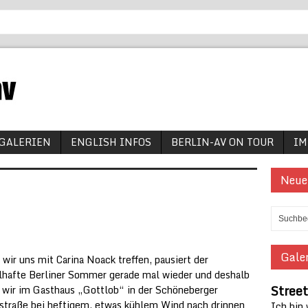
GALERIEN
ENGLISH INFOS
BERLIN-AV ON TOUR
IM
Neue
Galer
 wir uns mit Carina Noack treffen, pausiert der
hafte Berliner Sommer gerade mal wieder und deshalb
Street
wir im Gasthaus „Gottlob“ in der Schöneberger
straße bei heftigem, etwas kühlem Wind nach drinnen
Ich bin