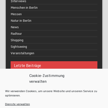
Interviews
Menschen in Berlin
Messen
Natur in Berlin
News
Radtour
Shopping
Sightseeing
Veranstaltungen
Letzte Beiträge
Cookie-Zustimmung
Was macht urbane Lebensqualität wirklich aus?
verwalten
Grüne Oasen in Berlin
Das Kunstwerk blisse in Wilmersdorf
Wir verwenden Cookies, um unsere Website und unseren Service zu
Festival of Lights Berlin 2024
optimieren.
Gesund schlafen im modernen Alltag
Dienste verwalten
Meta