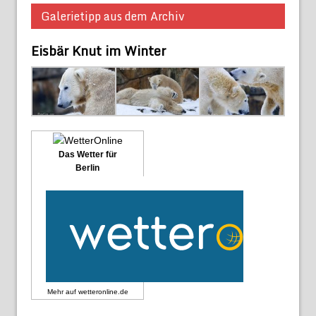
Galerietipp aus dem Archiv
Eisbär Knut im Winter
Das Wetter für
Berlin
Mehr auf
wetteronline.de