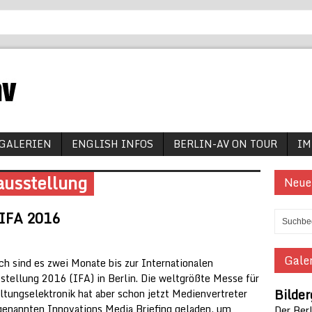
GALERIEN
ENGLISH INFOS
BERLIN-AV ON TOUR
IM
ausstellung
Neue
 IFA 2016
Galer
ch sind es zwei Monate bis zur Internationalen
stellung 2016 (IFA) in Berlin. Die weltgrößte Messe für
Bilder
ltungselektronik hat aber schon jetzt Medienvertreter
enannten Innovations Media Briefing geladen, um
Der Berl