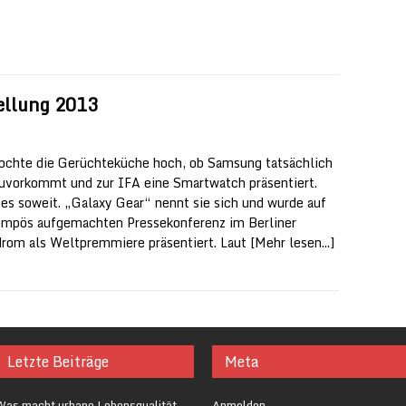
ellung 2013
ochte die Gerüchteküche hoch, ob Samsung tatsächlich
uvorkommt und zur IFA eine Smartwatch präsentiert.
 es soweit. „Galaxy Gear“ nennt sie sich und wurde auf
ompös aufgemachten Pressekonferenz im Berliner
om als Weltpremmiere präsentiert. Laut
[Mehr lesen...]
Letzte Beiträge
Meta
Was macht urbane Lebensqualität
Anmelden