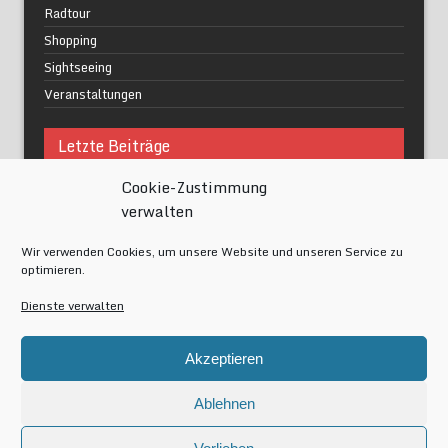
Radtour
Shopping
Sightseeing
Veranstaltungen
Letzte Beiträge
Cookie-Zustimmung
Was macht urbane Lebensqualität wirklich aus?
verwalten
Grüne Oasen in Berlin
Das Kunstwerk blisse in Wilmersdorf
Wir verwenden Cookies, um unsere Website und unseren Service zu
Festival of Lights Berlin 2024
optimieren.
Gesund schlafen im modernen Alltag
Dienste verwalten
Meta
Akzeptieren
Anmelden
Eintrags-Feed
Ablehnen
Kommentar-Feed
WordPress.org