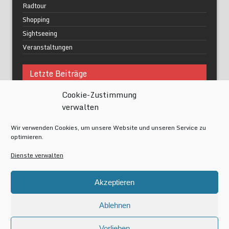
Radtour
Shopping
Sightseeing
Veranstaltungen
Letzte Beiträge
Cookie-Zustimmung
Was macht urbane Lebensqualität wirklich aus?
verwalten
Grüne Oasen in Berlin
Das Kunstwerk blisse in Wilmersdorf
Wir verwenden Cookies, um unsere Website und unseren Service zu
Festival of Lights Berlin 2024
optimieren.
Gesund schlafen im modernen Alltag
Dienste verwalten
Meta
Akzeptieren
Anmelden
Eintrags-Feed
Ablehnen
Kommentar-Feed
WordPress.org
Vorlieben