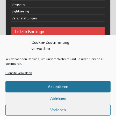
Shopping
Sightseeing
Veranstaltungen
Letzte Beiträge
Cookie-Zustimmung
Was macht urbane Lebensqualität wirklich aus?
verwalten
Grüne Oasen in Berlin
Das Kunstwerk blisse in Wilmersdorf
Wir verwenden Cookies, um unsere Website und unseren Service zu
Festival of Lights Berlin 2024
optimieren.
Gesund schlafen im modernen Alltag
Dienste verwalten
Meta
Akzeptieren
Anmelden
Eintrags-Feed
Ablehnen
Kommentar-Feed
WordPress.org
Vorlieben