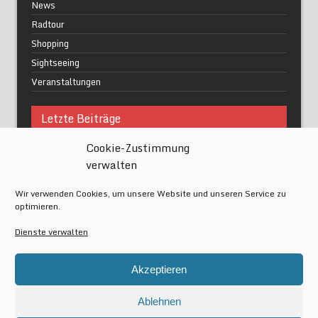
News
Radtour
Shopping
Sightseeing
Veranstaltungen
Letzte Beiträge
Cookie-Zustimmung
Was macht urbane Lebensqualität wirklich aus?
verwalten
Grüne Oasen in Berlin
Das Kunstwerk blisse in Wilmersdorf
Wir verwenden Cookies, um unsere Website und unseren Service zu
Festival of Lights Berlin 2024
optimieren.
Gesund schlafen im modernen Alltag
Dienste verwalten
Meta
Akzeptieren
Anmelden
Eintrags-Feed
Ablehnen
Kommentar-Feed