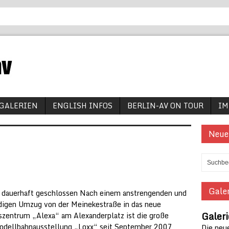
GALERIEN
ENGLISH INFOS
BERLIN-AV ON TOUR
IM
Neue
Galer
t dauerhaft geschlossen Nach einem anstrengenden und
igen Umzug von der Meinekestraße in das neue
Galer
szentrum „Alexa“ am Alexanderplatz ist die große
dellbahnausstellung „Loxx“ seit September 2007
Die neue