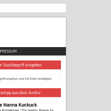
PRESSUM
n Suchbegriff eingeben
ietipp aus dem Archiv
ie Nanna Kuckuck
 Kollektion “for pretty things to