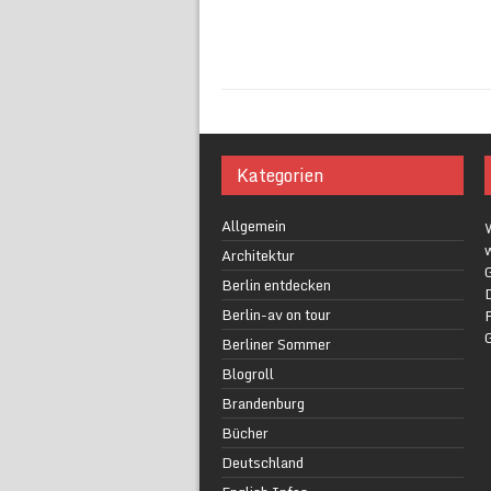
Kategorien
Allgemein
w
Architektur
G
Berlin entdecken
Berlin-av on tour
F
Berliner Sommer
Blogroll
Brandenburg
Bücher
Deutschland