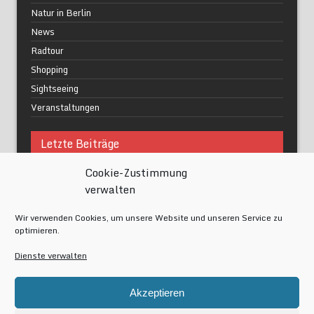
Natur in Berlin
News
Radtour
Shopping
Sightseeing
Veranstaltungen
Letzte Beiträge
Cookie-Zustimmung
Was macht urbane Lebensqualität wirklich aus?
verwalten
Grüne Oasen in Berlin
Das Kunstwerk blisse in Wilmersdorf
Wir verwenden Cookies, um unsere Website und unseren Service zu
Festival of Lights Berlin 2024
optimieren.
Gesund schlafen im modernen Alltag
Dienste verwalten
Meta
Akzeptieren
Anmelden