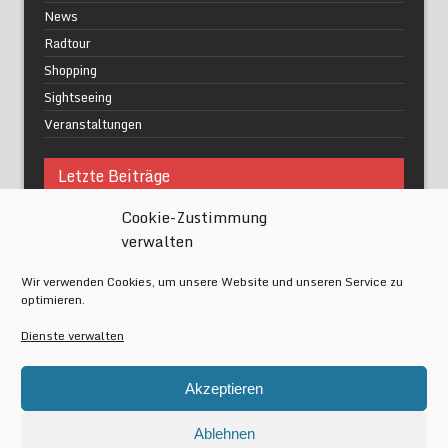
News
Radtour
Shopping
Sightseeing
Veranstaltungen
Letzte Beiträge
Cookie-Zustimmung
Was macht urbane Lebensqualität wirklich aus?
verwalten
Grüne Oasen in Berlin
Das Kunstwerk blisse in Wilmersdorf
Wir verwenden Cookies, um unsere Website und unseren Service zu
Festival of Lights Berlin 2024
optimieren.
Gesund schlafen im modernen Alltag
Dienste verwalten
Meta
Akzeptieren
Anmelden
Eintrags-Feed
Ablehnen
Kommentar-Feed