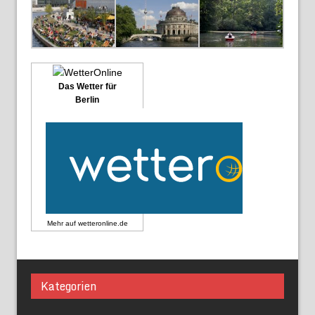
Das Wetter für
Berlin
Mehr auf
wetteronline.de
Kategorien