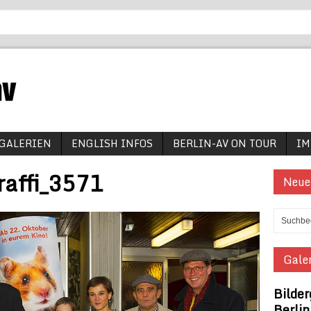
GALERIEN
ENGLISH INFOS
BERLIN-AV ON TOUR
IM
raffi_3571
Neue
Galer
Bilder
Berli