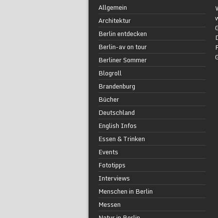
Allgemein
w
Architektur
G
Berlin entdecken
Berlin-av on tour
F
Berliner Sommer
Blogroll
Brandenburg
Bücher
Deutschland
English Infos
Essen & Trinken
Events
Fototipps
Interviews
Menschen in Berlin
Messen
Natur in Berlin