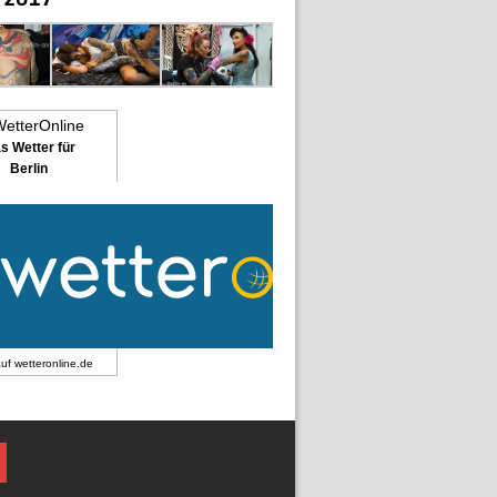
s Wetter für
Berlin
auf
wetteronline.de