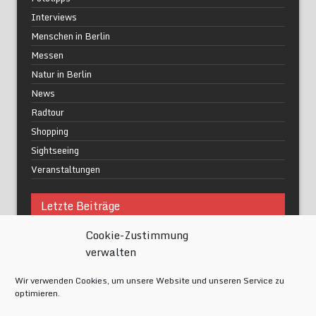
Interviews
Menschen in Berlin
Messen
Natur in Berlin
News
Radtour
Shopping
Sightseeing
Veranstaltungen
Letzte Beiträge
Cookie-Zustimmung
Was macht urbane Lebensqualität wirklich aus?
verwalten
Grüne Oasen in Berlin
Das Kunstwerk blisse in Wilmersdorf
Wir verwenden Cookies, um unsere Website und unseren Service zu
Festival of Lights Berlin 2024
optimieren.
Gesund schlafen im modernen Alltag