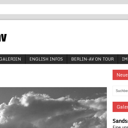
GALERIEN
ENGLISH INFOS
BERLIN-AV ON TOUR
IM
Neue
Galer
Sands
Eine un