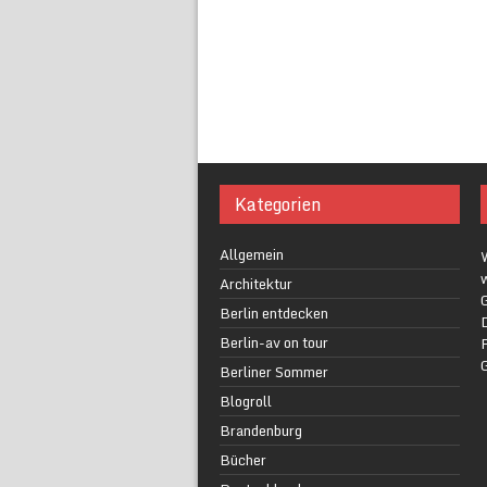
Kategorien
Allgemein
w
Architektur
G
Berlin entdecken
Berlin-av on tour
F
Berliner Sommer
Blogroll
Brandenburg
Bücher