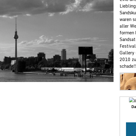
Lieblin
Sandsku
waren s
aller W
formen 
Sandsat
Festival
Gallery
2010 zu
schade!
Da