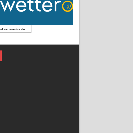
auf
wetteronline.de