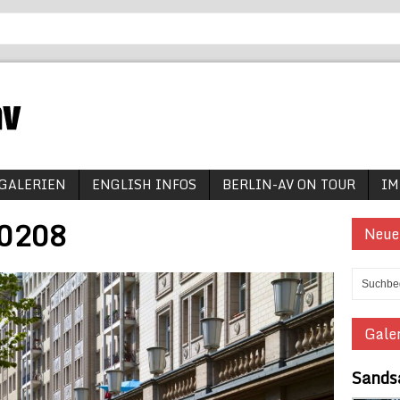
GALERIEN
ENGLISH INFOS
BERLIN-AV ON TOUR
IM
_0208
Neue
Galer
Sands