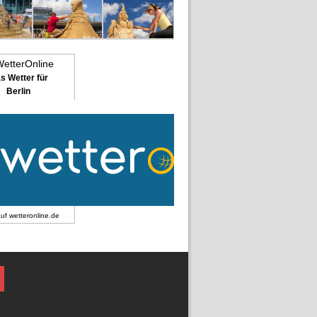
s Wetter für
Berlin
auf
wetteronline.de