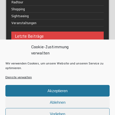
Radtour
Shopping
Sightseeing
Veranstaltungen
Letzte Beiträge
Cookie-Zustimmung
Was macht urbane Lebensqualität wirklich aus?
verwalten
Grüne Oasen in Berlin
Das Kunstwerk blisse in Wilmersdorf
Wir verwenden Cookies, um unsere Website und unseren Service zu
Festival of Lights Berlin 2024
optimieren.
Gesund schlafen im modernen Alltag
Dienste verwalten
Meta
Akzeptieren
Anmelden
Eintrags-Feed
Ablehnen
Kommentar-Feed
WordPress.org
Vorlieben