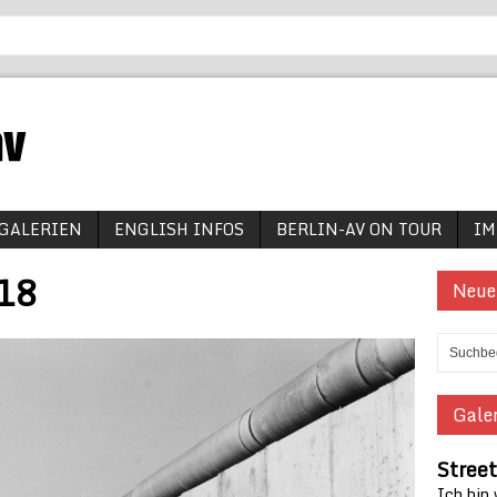
GALERIEN
ENGLISH INFOS
BERLIN-AV ON TOUR
IM
s18
Neue
Galer
Street
Ich bin