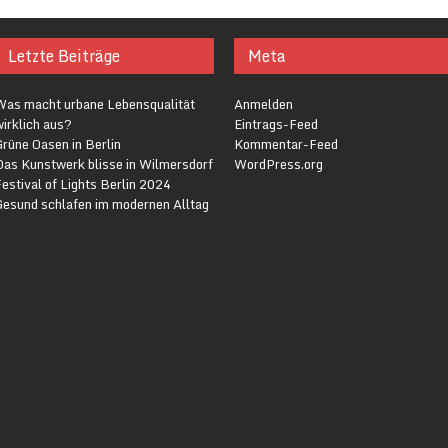
Letzte Beiträge
Meta
Was macht urbane Lebensqualität
Anmelden
irklich aus?
Eintrags-Feed
rüne Oasen in Berlin
Kommentar-Feed
Das Kunstwerk blisse in Wilmersdorf
WordPress.org
estival of Lights Berlin 2024
Gesund schlafen im modernen Alltag