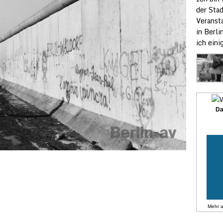
der Stad
Veransta
in Berli
ich ein
Da
Mehr 