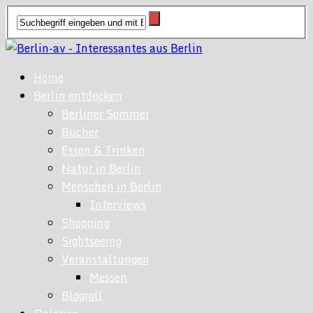
Home
Berlin entdecken
Berliner Sommer
Bücher
Essen & Trinken
Natur in Berlin
Menschen in Berlin
Interviews
Shopping
Sightseeing
Veranstaltungen
Messen
Blogroll