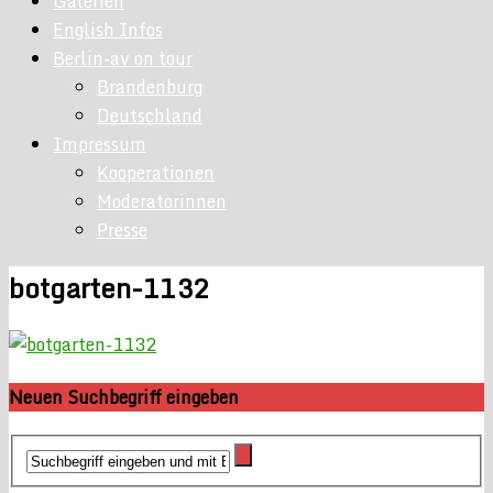
Galerien
English Infos
Berlin-av on tour
Brandenburg
Deutschland
Impressum
Kooperationen
Moderatorinnen
Presse
botgarten-1132
Neuen Suchbegriff eingeben