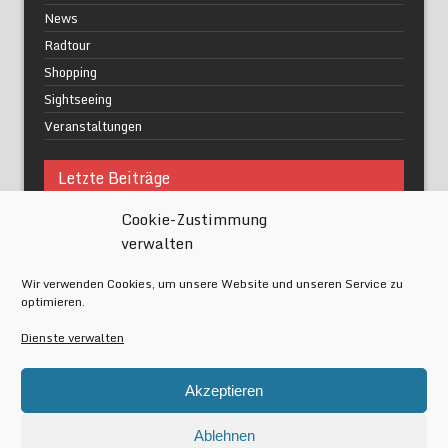
News
Radtour
Shopping
Sightseeing
Veranstaltungen
Letzte Beiträge
Cookie-Zustimmung
Was macht urbane Lebensqualität wirklich aus?
verwalten
Grüne Oasen in Berlin
Das Kunstwerk blisse in Wilmersdorf
Wir verwenden Cookies, um unsere Website und unseren Service zu
Festival of Lights Berlin 2024
optimieren.
Gesund schlafen im modernen Alltag
Dienste verwalten
Meta
Akzeptieren
Anmelden
Eintrags-Feed
Ablehnen
Kommentar-Feed