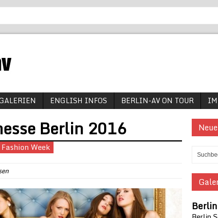
GALERIEN
ENGLISH INFOS
BERLIN-AV ON TOUR
IM
sse Berlin 2016
Neue
r Fashion Week
sen
Galer
Berli
Berlin 