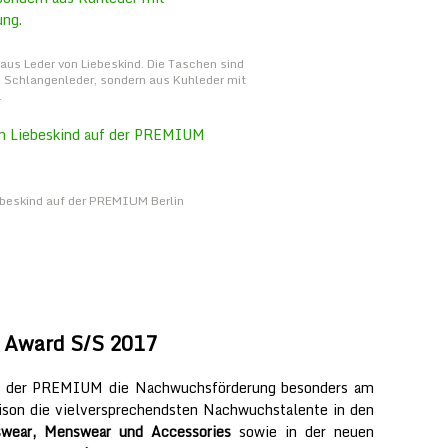
s Leder von Liebeskind. Die Taschen sind
s Schlangenleder, sondern aus Kuhleder mit
.
ebeskind auf der PREMIUM Berlin
 Award S/S 2017
egt der PREMIUM die Nachwuchsförderung besonders am
aison die vielversprechendsten Nachwuchstalente in den
ear, Menswear und Accessories
sowie in der neuen