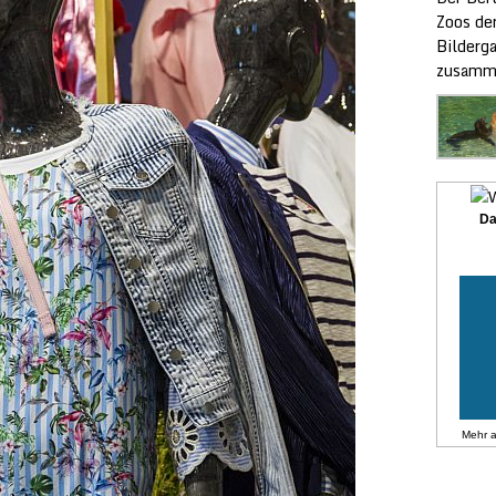
Zoos der
Bilderg
zusamme
Da
Mehr 