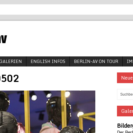
GALERIEN
ENGLISH INFOS
BERLIN-AV ON TOUR
IM
0502
Neue
Galer
Bilder
Der Berl