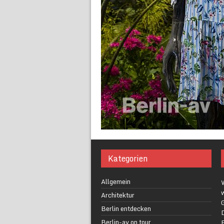
Kategorien
Allgemein
w
Architektur
G
Berlin entdecken
Berlin-av on tour
F