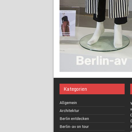
Kategorien
Allgemein
w
Architektur
G
Berlin entdecken
Berlin-av on tour
F