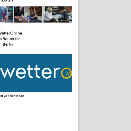
s Wetter für
Berlin
auf
wetteronline.de