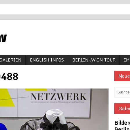
GALERIEN
ENGLISH INFOS
BERLIN-AV ON TOUR
IM
0488
Neue
Galer
Bilder
Berli