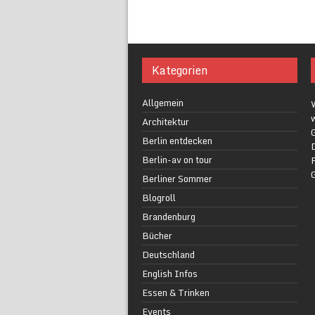
Kategorien
Allgemein
w
Architektur
G
Berlin entdecken
Berlin-av on tour
F
Berliner Sommer
Blogroll
Brandenburg
Bücher
Deutschland
English Infos
Essen & Trinken
Events