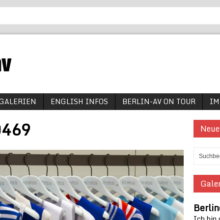
GALERIEN
ENGLISH INFOS
BERLIN-AV ON TOUR
IM
0469
Neue
Galer
Berlin
Ich bin