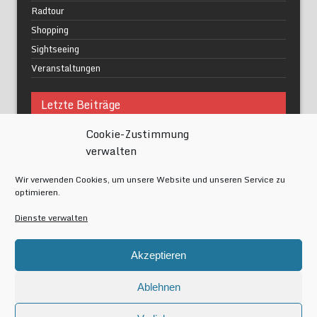
Radtour
Shopping
Sightseeing
Veranstaltungen
Letzte Beiträge
Cookie-Zustimmung
Was macht urbane Lebensqualität wirklich aus?
verwalten
Grüne Oasen in Berlin
Das Kunstwerk blisse in Wilmersdorf
Wir verwenden Cookies, um unsere Website und unseren Service zu
Festival of Lights Berlin 2024
optimieren.
Gesund schlafen im modernen Alltag
Dienste verwalten
Meta
Akzeptieren
Anmelden
Eintrags-Feed
Ablehnen
Kommentar-Feed
WordPress.org