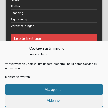
Radtour
Shopping
Sightseeing
Veranstaltungen
Letzte Beiträge
Cookie-Zustimmung
Was macht urbane Lebensqualität wirklich aus?
verwalten
Grüne Oasen in Berlin
Das Kunstwerk blisse in Wilmersdorf
Wir verwenden Cookies, um unsere Website und unseren Service zu
Festival of Lights Berlin 2024
optimieren.
Gesund schlafen im modernen Alltag
Dienste verwalten
Meta
Akzeptieren
Anmelden
Eintrags-Feed
Ablehnen
Kommentar-Feed
WordPress.org