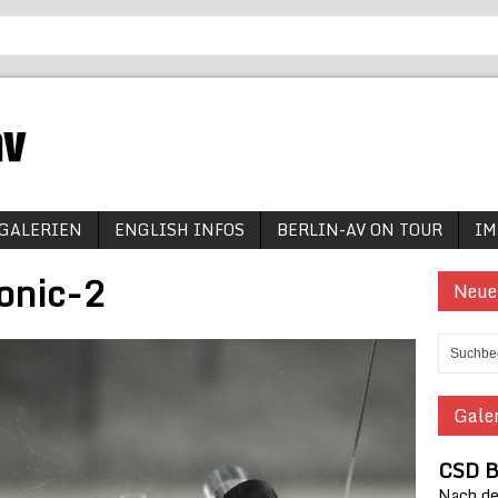
GALERIEN
ENGLISH INFOS
BERLIN-AV ON TOUR
IM
onic-2
Neue
Galer
CSD B
Nach den