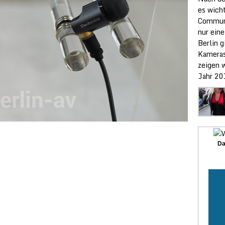
es wicht
Communi
nur ein
Berlin g
Kameras
zeigen w
Jahr 20
Da