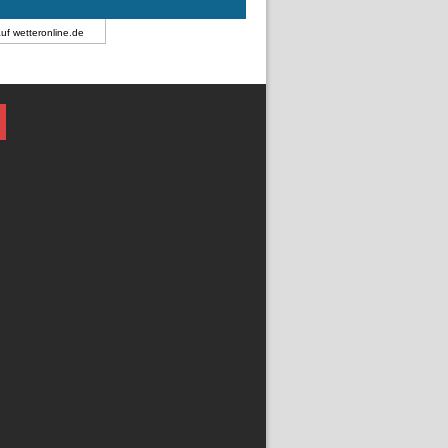
auf
wetteronline.de