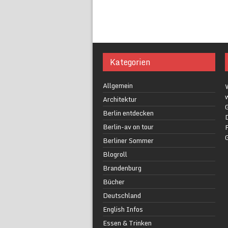
Kategorien
Allgemein
w
Architektur
G
Berlin entdecken
Berlin-av on tour
F
Berliner Sommer
Blogroll
Brandenburg
Bücher
Deutschland
English Infos
Essen & Trinken