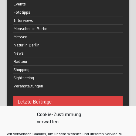
Events
Fototipps
Interviews
Menschen in Berlin
Messen
Natur in Berlin
News
Radtour
Shopping
Sightseeing
Veranstaltungen
Letzte Beiträge
Cookie-Zustimmung
Was macht urbane Lebensqualität wirklich aus?
verwalten
Grüne Oasen in Berlin
Das Kunstwerk blisse in Wilmersdorf
Wir verwenden Cookies, um unsere Website und unseren Service zu
Festival of Lights Berlin 2024