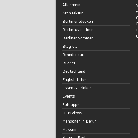
Allgemein
w
Architektur
G
Berlin entdecken
Berlin-av on tour
F
Berliner Sommer
Blogroll
Brandenburg
Bücher
Deutschland
English Infos
Essen & Trinken
Events
Fototipps
Interviews
Menschen in Berlin
Messen
Natur in Berlin