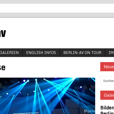
GALERIEN
ENGLISH INFOS
BERLIN-AV ON TOUR
IM
se
Neue
Galer
Bilder
Berli