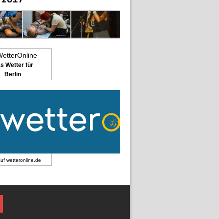
s Wetter für
Berlin
auf
wetteronline.de