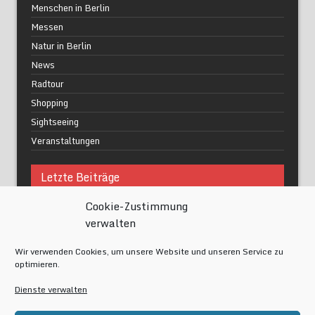
Menschen in Berlin
Messen
Natur in Berlin
News
Radtour
Shopping
Sightseeing
Veranstaltungen
Letzte Beiträge
Cookie-Zustimmung
Was macht urbane Lebensqualität wirklich aus?
verwalten
Grüne Oasen in Berlin
Das Kunstwerk blisse in Wilmersdorf
Wir verwenden Cookies, um unsere Website und unseren Service zu
Festival of Lights Berlin 2024
optimieren.
Gesund schlafen im modernen Alltag
Dienste verwalten
Meta