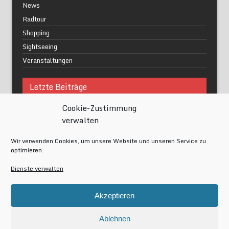
News
Radtour
Shopping
Sightseeing
Veranstaltungen
Letzte Beiträge
Cookie-Zustimmung
Was macht urbane Lebensqualität wirklich aus?
verwalten
Grüne Oasen in Berlin
Das Kunstwerk blisse in Wilmersdorf
Wir verwenden Cookies, um unsere Website und unseren Service zu
Festival of Lights Berlin 2024
optimieren.
Gesund schlafen im modernen Alltag
Dienste verwalten
Meta
Akzeptieren
Anmelden
Eintrags-Feed
Ablehnen
Kommentar-Feed