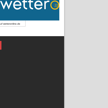
auf
wetteronline.de