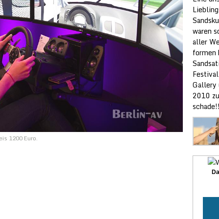
Lieblin
Sandsku
waren s
aller W
formen 
Sandsat
Festival
Gallery
2010 zu
schade!
is 1200 Euro.
Da