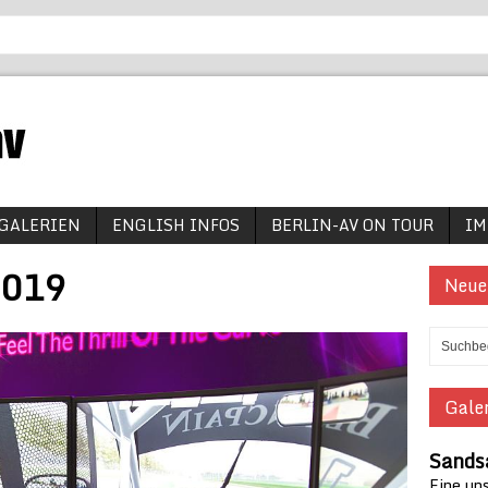
GALERIEN
ENGLISH INFOS
BERLIN-AV ON TOUR
IM
3019
Neue
Galer
Sands
Eine un