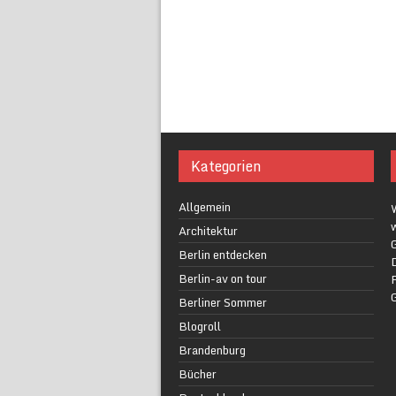
Kategorien
Allgemein
w
Architektur
G
Berlin entdecken
Berlin-av on tour
F
Berliner Sommer
Blogroll
Brandenburg
Bücher