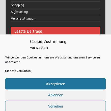
Shopping
Sightseeing
Veranstaltungen
Letzte Beiträge
Cookie-Zustimmung
Was macht urbane Lebensqualität wirklich aus?
verwalten
Grüne Oasen in Berlin
Das Kunstwerk blisse in Wilmersdorf
Wir verwenden Cookies, um unsere Website und unseren Service zu
Festival of Lights Berlin 2024
optimieren.
Gesund schlafen im modernen Alltag
Dienste verwalten
Meta
Akzeptieren
Anmelden
Eintrags-Feed
Ablehnen
Kommentar-Feed
WordPress.org
Vorlieben