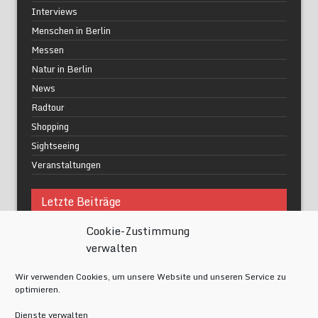
Interviews
Menschen in Berlin
Messen
Natur in Berlin
News
Radtour
Shopping
Sightseeing
Veranstaltungen
Letzte Beiträge
Cookie-Zustimmung
Was macht urbane Lebensqualität wirklich aus?
verwalten
Grüne Oasen in Berlin
Das Kunstwerk blisse in Wilmersdorf
Wir verwenden Cookies, um unsere Website und unseren Service zu
Festival of Lights Berlin 2024
optimieren.
Gesund schlafen im modernen Alltag
Dienste verwalten