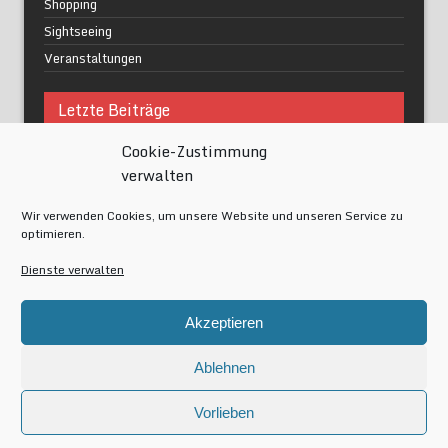
Shopping
Sightseeing
Veranstaltungen
Letzte Beiträge
Cookie-Zustimmung
Was macht urbane Lebensqualität wirklich aus?
verwalten
Grüne Oasen in Berlin
Das Kunstwerk blisse in Wilmersdorf
Wir verwenden Cookies, um unsere Website und unseren Service zu
Festival of Lights Berlin 2024
optimieren.
Gesund schlafen im modernen Alltag
Dienste verwalten
Meta
Akzeptieren
Anmelden
Eintrags-Feed
Ablehnen
Kommentar-Feed
WordPress.org
Vorlieben