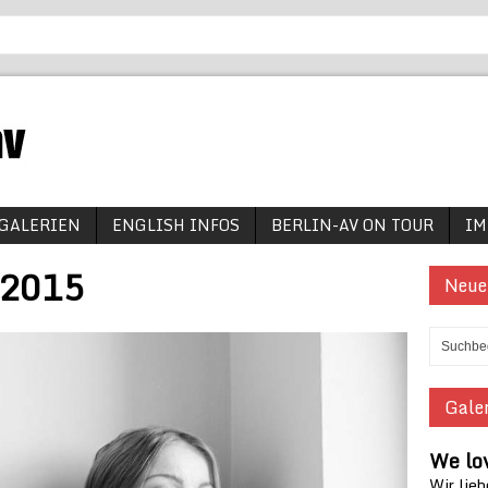
GALERIEN
ENGLISH INFOS
BERLIN-AV ON TOUR
IM
 2015
Neue
Galer
We lov
Wir lieb