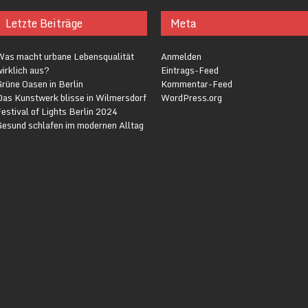
Letzte Beiträge
Meta
Was macht urbane Lebensqualität
Anmelden
irklich aus?
Eintrags-Feed
rüne Oasen in Berlin
Kommentar-Feed
Das Kunstwerk blisse in Wilmersdorf
WordPress.org
estival of Lights Berlin 2024
Gesund schlafen im modernen Alltag