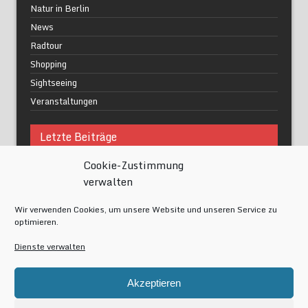
Natur in Berlin
News
Radtour
Shopping
Sightseeing
Veranstaltungen
Letzte Beiträge
Cookie-Zustimmung
Was macht urbane Lebensqualität wirklich aus?
verwalten
Grüne Oasen in Berlin
Das Kunstwerk blisse in Wilmersdorf
Wir verwenden Cookies, um unsere Website und unseren Service zu
Festival of Lights Berlin 2024
optimieren.
Gesund schlafen im modernen Alltag
Dienste verwalten
Meta
Akzeptieren
Anmelden
Eintrags-Feed