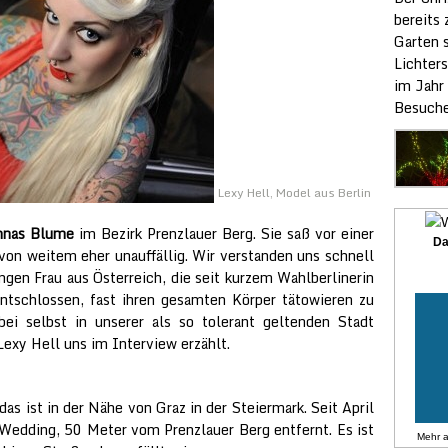
bereits
Garten s
Lichters
im Jahr
Besuche
Lexy Hell, Model aus Berlin
nnas Blume
im Bezirk Prenzlauer Berg. Sie saß vor einer
Da
von weitem eher unauffällig. Wir verstanden uns schnell
gen Frau aus Österreich, die seit kurzem Wahlberlinerin
 entschlossen, fast ihren gesamten Körper tätowieren zu
bei selbst in unserer als so tolerant geltenden Stadt
exy Hell uns im Interview erzählt.
as ist in der Nähe von Graz in der Steiermark. Seit April
 Wedding, 50 Meter vom Prenzlauer Berg entfernt. Es ist
Mehr 