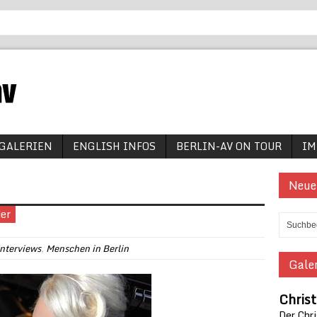
GALERIEN
ENGLISH INFOS
BERLIN-AV ON TOUR
IM
Neue
der
nterviews
,
Menschen in Berlin
Galer
Chris
Der Chr