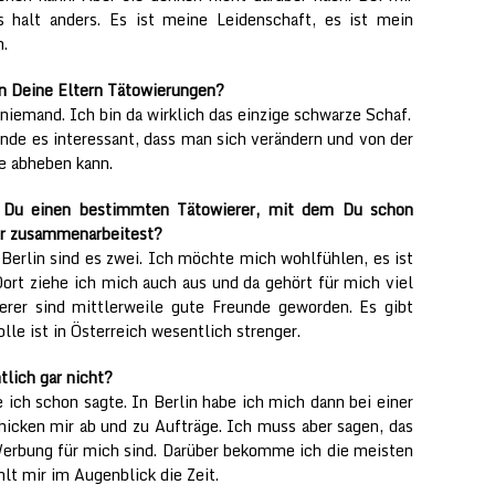
s halt anders. Es ist meine Leidenschaft, es ist mein
.
n Deine Eltern Tätowierungen?
niemand. Ich bin da wirklich das einzige schwarze Schaf.
inde es interessant, dass man sich verändern und von der
e abheben kann.
 Du einen bestimmten Tätowierer, mit dem Du schon
er zusammenarbeitest?
Berlin sind es zwei. Ich möchte mich wohlfühlen, es ist
ort ziehe ich mich auch aus und da gehört für mich viel
erer sind mittlerweile gute Freunde geworden. Es gibt
olle ist in Österreich wesentlich strenger.
lich gar nicht?
 ich schon sagte. In Berlin habe ich mich dann bei einer
hicken mir ab und zu Aufträge. Ich muss aber sagen, das
erbung für mich sind. Darüber bekomme ich die meisten
lt mir im Augenblick die Zeit.