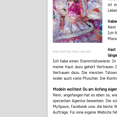
ist e
Leben
Habe
Nein 
Ich f
Mass
Hast
lexy-hell-by-tina-cassati
läng
Ich habe einen Stammtätowierer. In 
meine Haut. dazu gehört Vertrauen. D
Vertrauen dazu. Die meisten Tätowi
leider auch viele Pfuscher. Die Kontr
Modeln wolltest Du am Anfang eigent
Nein, angefangen hat es eben so, wie
speziellen Agentur beworben. Die sc
MySpace, Facebook usw. die beste W
Aufträge. Für eine eigene Website feh