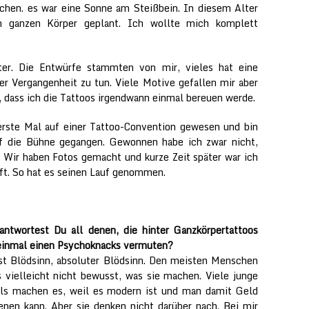
techen. es war eine Sonne am Steißbein. In diesem Alter
n ganzen Körper geplant. Ich wollte mich komplett
ter. Die Entwürfe stammten von mir, vieles hat eine
r Vergangenheit zu tun. Viele Motive gefallen mir aber
t, dass ich die Tattoos irgendwann einmal bereuen werde.
erste Mal auf einer Tattoo-Convention gewesen und bin
f die Bühne gegangen. Gewonnen habe ich zwar nicht,
. Wir haben Fotos gemacht und kurze Zeit später war ich
ift. So hat es seinen Lauf genommen.
ntwortest Du all denen, die hinter Ganzkörpertattoos
einmal einen Psychoknacks vermuten?
st Blödsinn, absoluter Blödsinn. Den meisten Menschen
s vielleicht nicht bewusst, was sie machen. Viele junge
ls machen es, weil es modern ist und man damit Geld
enen kann. Aber sie denken nicht darüber nach. Bei mir