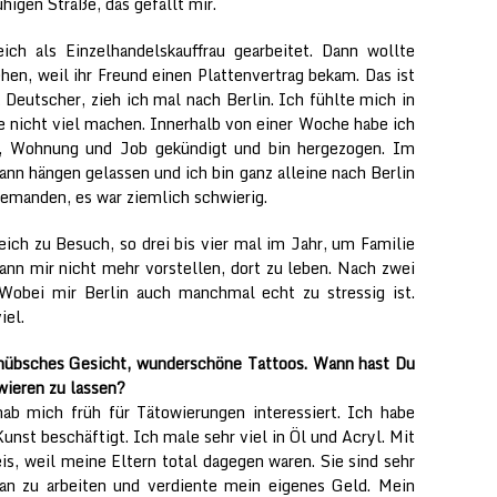
uhigen Straße, das gefällt mir.
eich als Einzelhandelskauffrau gearbeitet. Dann wollte
hen, weil ihr Freund einen Plattenvertrag bekam. Das ist
t Deutscher, zieh ich mal nach Berlin. Ich fühlte mich in
e nicht viel machen. Innerhalb von einer Woche habe ich
ft, Wohnung und Job gekündigt und bin hergezogen. Im
nn hängen gelassen und ich bin ganz alleine nach Berlin
emanden, es war ziemlich schwierig.
reich zu Besuch, so drei bis vier mal im Jahr, um Familie
ann mir nicht mehr vorstellen, dort zu leben. Nach zwei
Wobei mir Berlin auch manchmal echt zu stressig ist.
iel.
, hübsches Gesicht, wunderschöne Tattoos. Wann hast Du
wieren zu lassen?
ab mich früh für Tätowierungen interessiert. Ich habe
nst beschäftigt. Ich male sehr viel in Öl und Acryl. Mit
s, weil meine Eltern total dagegen waren. Sie sind sehr
 an zu arbeiten und verdiente mein eigenes Geld. Mein