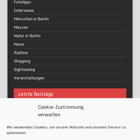
Fototipps
Interviews
Menschen in Berlin
Messen
Natur in Berlin
News
Radtour
Shopping
Sightseeing
Veranstaltungen
Letzte Beiträge
Cookie-Zustimmung
Was macht urbane Lebensqualität wirklich aus?
verwalten
Grüne Oasen in Berlin
Das Kunstwerk blisse in Wilmersdorf
Wir verwenden Cookies, um unsere Website und unseren Service zu
Festival of Lights Berlin 2024
optimieren.
Gesund schlafen im modernen Alltag