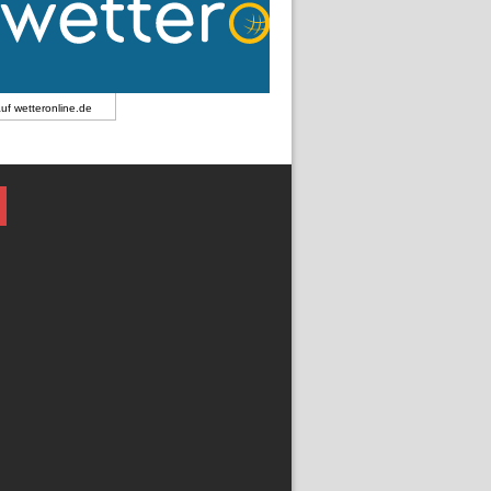
auf
wetteronline.de