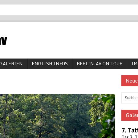
GALERIEN
ENGLISH INFOS
BERLIN-AV ON TOUR
IM
Neue
Galer
7. Tat
Das 7. 