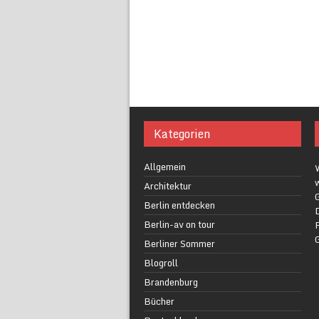
Kategorien
Allgemein
w
Architektur
G
Berlin entdecken
Berlin-av on tour
F
Berliner Sommer
Blogroll
Brandenburg
Bücher