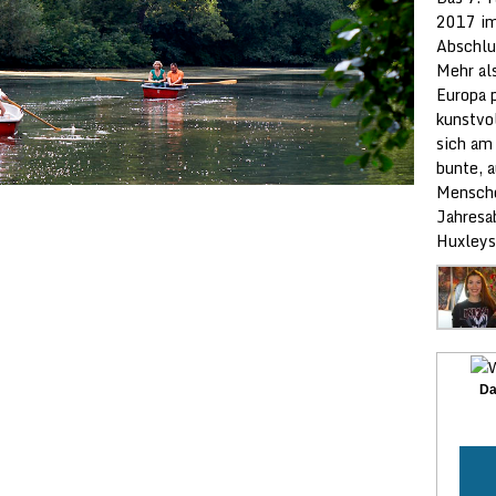
2017 im
Abschlu
Mehr al
Europa p
kunstvol
sich am
bunte, 
Mensche
Jahresa
Huxleys
Da