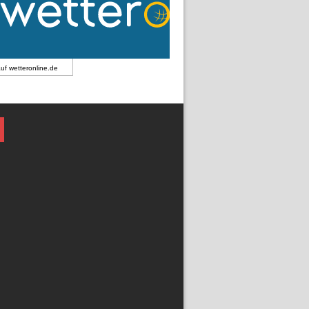
auf
wetteronline.de