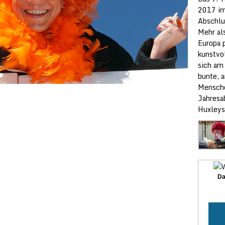
2017 im
Abschlu
Mehr al
Europa p
kunstvol
sich am
bunte, 
Mensche
Jahresa
Huxleys
Da