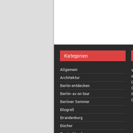
Kategorien
Allgemein
w
Architektur
G
Berlin entdecken
Berlin-av on tour
F
Berliner Sommer
Blogroll
Brandenburg
Bücher