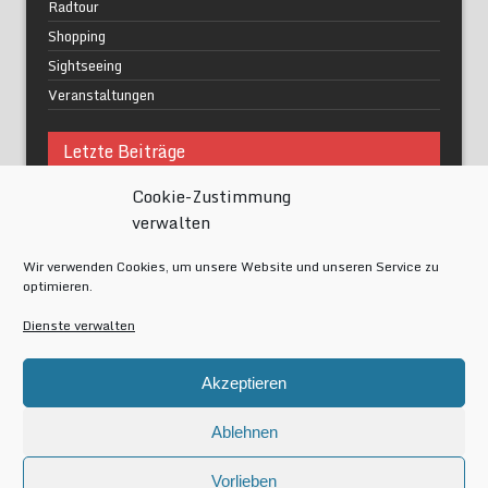
Radtour
Shopping
Sightseeing
Veranstaltungen
Letzte Beiträge
Cookie-Zustimmung
Was macht urbane Lebensqualität wirklich aus?
verwalten
Grüne Oasen in Berlin
Das Kunstwerk blisse in Wilmersdorf
Wir verwenden Cookies, um unsere Website und unseren Service zu
Festival of Lights Berlin 2024
optimieren.
Gesund schlafen im modernen Alltag
Dienste verwalten
Meta
Akzeptieren
Anmelden
Eintrags-Feed
Ablehnen
Kommentar-Feed
WordPress.org
Vorlieben