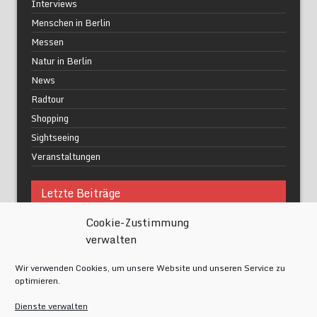
Interviews
Menschen in Berlin
Messen
Natur in Berlin
News
Radtour
Shopping
Sightseeing
Veranstaltungen
Letzte Beiträge
Cookie-Zustimmung
Was macht urbane Lebensqualität wirklich aus?
verwalten
Grüne Oasen in Berlin
Das Kunstwerk blisse in Wilmersdorf
Wir verwenden Cookies, um unsere Website und unseren Service zu
Festival of Lights Berlin 2024
optimieren.
Gesund schlafen im modernen Alltag
Dienste verwalten