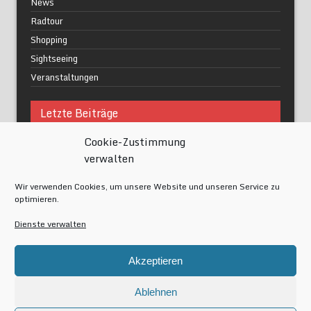
News
Radtour
Shopping
Sightseeing
Veranstaltungen
Letzte Beiträge
Cookie-Zustimmung
Was macht urbane Lebensqualität wirklich aus?
verwalten
Grüne Oasen in Berlin
Das Kunstwerk blisse in Wilmersdorf
Wir verwenden Cookies, um unsere Website und unseren Service zu
Festival of Lights Berlin 2024
optimieren.
Gesund schlafen im modernen Alltag
Dienste verwalten
Meta
Akzeptieren
Anmelden
Eintrags-Feed
Ablehnen
Kommentar-Feed
WordPress.org