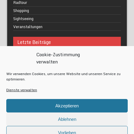
Radtour
Shopping
Sightseeing
Veranstaltungen
Letzte Beiträge
Cookie-Zustimmung
Was macht urbane Lebensqualität wirklich aus?
verwalten
Grüne Oasen in Berlin
Das Kunstwerk blisse in Wilmersdorf
Wir verwenden Cookies, um unsere Website und unseren Service zu
Festival of Lights Berlin 2024
optimieren.
Gesund schlafen im modernen Alltag
Dienste verwalten
Meta
Akzeptieren
Anmelden
Eintrags-Feed
Ablehnen
Kommentar-Feed
WordPress.org
Vorlieben